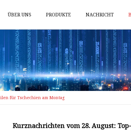
ÜBER UNS
PRODUKTE
NACHRICHT
AC MCB
Windeisen
Gewindeschneiden
PDU-Sockel
Industriestecker
Industriesteckdose
eilen für Tschechien am Montag
Industrieller Steckverbinder
Wasserdichte Gehäusebox
Über-Unterspannungsschutz
Kurznachrichten vom 28. August: Top