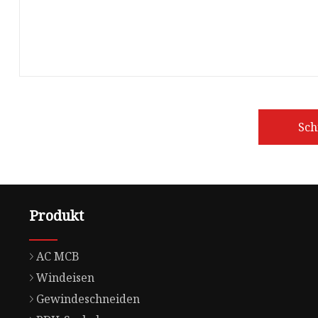
Sch
Produkt
AC MCB
Windeisen
Gewindeschneiden