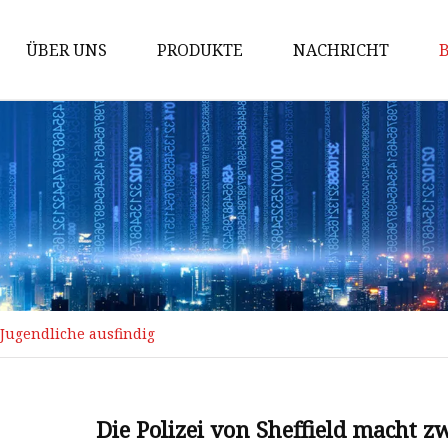
ÜBER UNS
PRODUKTE
NACHRICHT
AC MCB
Windeisen
Gewindeschneiden
PDU-Sockel
Industriestecker
Industriesteckdose
 Jugendliche ausfindig
Industrieller Steckverbinder
Wasserdichte Gehäusebox
Über-Unterspannungsschutz
Die Polizei von Sheffield macht z