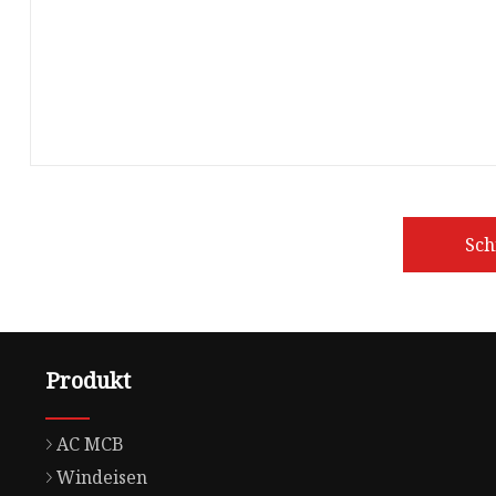
Sch
Produkt
AC MCB
Windeisen