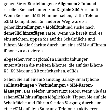
gehen Sie zu
Einstellungen > Allgemein > Info
und
scrollen Sie nach unten zum
Digitale SIM
Abschnitt.
Wenn Sie eine IMEI-Nummer sehen, ist Ihr Telefon
eSIM-kompatibel. Ein anderer Weg wäre zu
gehen
Einstellungen > Mobilfunk
und suche nach
dem
eSIM hinzufügen
Taste. Wenn Sie bereit sind, es
einzurichten, tippen Sie auf die Schaltfläche und
führen Sie die Schritte durch, um eine eSIM auf Ihrem
iPhone zu aktivieren.
Abgesehen von regionalen Einschränkungen
unterstützen die meisten iPhones, die auf das iPhone
XS, XS Max und XR zurückgehen, eSIMs.
Gehen Sie auf einem Samsung Galaxy-Smartphone
zu
Einstellungen > Verbindungen > SIM-Karten-
Manager
. Das Telefon unterstützt eSIMs, wenn Sie das
sehen
eSIM hinzufügen
Möglichkeit. Tippen Sie auf die
Schaltfläche und führen Sie den Vorgang durch, um
eine eSIM auf dem Samsung-Telefon zu aktivieren.