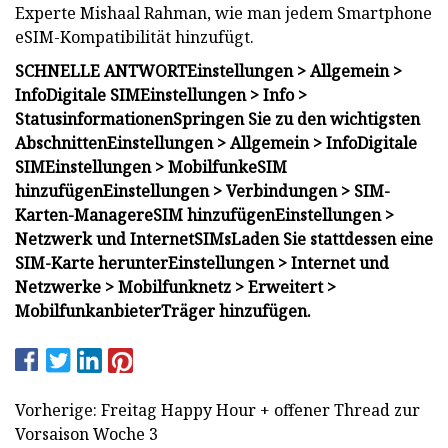
Experte Mishaal Rahman, wie man jedem Smartphone
eSIM-Kompatibilität hinzufügt.
SCHNELLE ANTWORT
Einstellungen > Allgemein >
Info
Digitale SIM
Einstellungen > Info >
Statusinformationen
Springen Sie zu den wichtigsten
Abschnitten
Einstellungen > Allgemein > Info
Digitale
SIM
Einstellungen > Mobilfunk
eSIM
hinzufügen
Einstellungen > Verbindungen > SIM-
Karten-Manager
eSIM hinzufügen
Einstellungen >
Netzwerk und Internet
SIMs
Laden Sie stattdessen eine
SIM-Karte herunter
Einstellungen > Internet und
Netzwerke > Mobilfunknetz > Erweitert >
Mobilfunkanbieter
Träger hinzufügen.
Vorherige: Freitag Happy Hour + offener Thread zur
Vorsaison Woche 3