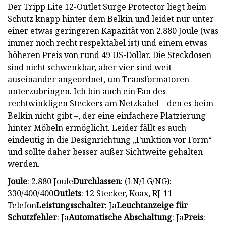
Der Tripp Lite 12-Outlet Surge Protector liegt beim
Schutz knapp hinter dem Belkin und leidet nur unter
einer etwas geringeren Kapazität von 2.880 Joule (was
immer noch recht respektabel ist) und einem etwas
höheren Preis von rund 49 US-Dollar. Die Steckdosen
sind nicht schwenkbar, aber vier sind weit
auseinander angeordnet, um Transformatoren
unterzubringen. Ich bin auch ein Fan des
rechtwinkligen Steckers am Netzkabel – den es beim
Belkin nicht gibt –, der eine einfachere Platzierung
hinter Möbeln ermöglicht. Leider fällt es auch
eindeutig in die Designrichtung „Funktion vor Form“
und sollte daher besser außer Sichtweite gehalten
werden.
Joule
: 2.880 Joule
Durchlassen
: (LN/LG/NG):
330/400/400
Outlets
: 12 Stecker, Koax, RJ-11-
Telefon
Leistungsschalter
: Ja
Leuchtanzeige für
Schutzfehler
: Ja
Automatische Abschaltung
: Ja
Preis
: