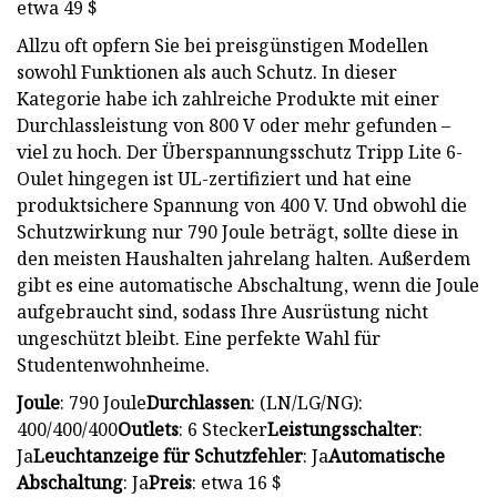
etwa 49 $
Allzu oft opfern Sie bei preisgünstigen Modellen
sowohl Funktionen als auch Schutz. In dieser
Kategorie habe ich zahlreiche Produkte mit einer
Durchlassleistung von 800 V oder mehr gefunden –
viel zu hoch. Der Überspannungsschutz Tripp Lite 6-
Oulet hingegen ist UL-zertifiziert und hat eine
produktsichere Spannung von 400 V. Und obwohl die
Schutzwirkung nur 790 Joule beträgt, sollte diese in
den meisten Haushalten jahrelang halten. Außerdem
gibt es eine automatische Abschaltung, wenn die Joule
aufgebraucht sind, sodass Ihre Ausrüstung nicht
ungeschützt bleibt. Eine perfekte Wahl für
Studentenwohnheime.
Joule
: 790 Joule
Durchlassen
: (LN/LG/NG):
400/400/400
Outlets
: 6 Stecker
Leistungsschalter
:
Ja
Leuchtanzeige für Schutzfehler
: Ja
Automatische
Abschaltung
: Ja
Preis
: etwa 16 $