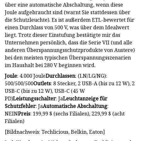
über eine automatische Abschaltung, wenn diese
Joule aufgebraucht sind (warnt Sie stattdessen über
die Schutzleuchte). Es ist außerdem ETL-bewertet für
einen Durchlass von 500 V, was über dem Idealwert
liegt. Trotz dieser Einstufung bestätigte mir das
Unternehmen persönlich, dass die Serie VII (und alle
anderen Überspannungsschutzprodukte von Austere)
bei den meisten typischen Überspannungsszenarien
im Haushalt bei 280 V beginnen wird.
Joule
: 4.000 Joule
Durchlassen
: (LN/LG/NG):
500/500/500
Outlets
: 8 Stecker, 2 USB-A (bis zu 12 W), 2
USB-C (bis zu 12 W), USB-C (45 W
PD)
Leistungsschalter
: Ja
Leuchtanzeige für
Schutzfehler
: Ja
Automatische Abschaltung
:
NEIN
Preis
: 199,99 $ (sechs Filialen), 229,99 $ (acht
Filialen)
[Bildnachweis: Techlicious, Belkin, Eaton]