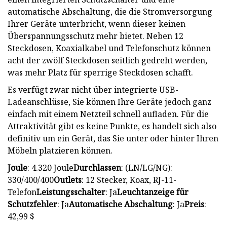
automatische Abschaltung, die die Stromversorgung
Ihrer Geräte unterbricht, wenn dieser keinen
Überspannungsschutz mehr bietet. Neben 12
Steckdosen, Koaxialkabel und Telefonschutz können
acht der zwölf Steckdosen seitlich gedreht werden,
was mehr Platz für sperrige Steckdosen schafft.
Es verfügt zwar nicht über integrierte USB-
Ladeanschlüsse, Sie können Ihre Geräte jedoch ganz
einfach mit einem Netzteil schnell aufladen. Für die
Attraktivität gibt es keine Punkte, es handelt sich also
definitiv um ein Gerät, das Sie unter oder hinter Ihren
Möbeln platzieren können.
Joule
: 4.320 Joule
Durchlassen
: (LN/LG/NG):
330/400/400
Outlets
: 12 Stecker, Koax, RJ-11-
Telefon
Leistungsschalter
: Ja
Leuchtanzeige für
Schutzfehler
: Ja
Automatische Abschaltung
: Ja
Preis
:
42,99 $