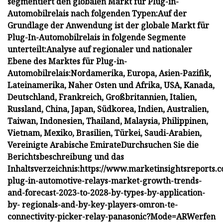
segmentiert den globalen Markt für Plug-in-
Automobilrelais nach folgenden Typen:
Auf der
Grundlage der Anwendung ist der globale Markt für
Plug-In-Automobilrelais in folgende Segmente
unterteilt:
Analyse auf regionaler und nationaler
Ebene des Marktes für Plug-in-
Automobilrelais:
Nordamerika, Europa, Asien-Pazifik,
Lateinamerika, Naher Osten und Afrika
, USA, Kanada,
Deutschland, Frankreich, Großbritannien, Italien,
Russland, China, Japan, Südkorea, Indien, Australien,
Taiwan, Indonesien, Thailand, Malaysia, Philippinen,
Vietnam, Mexiko, Brasilien, Türkei, Saudi-Arabien,
Vereinigte Arabische Emirate
Durchsuchen Sie die
Berichtsbeschreibung und das
Inhaltsverzeichnis:
https://www.marketinsightsreports.c
plug-in-automotive-relays-market-growth-trends-
and-forecast-2023-to-2028-by-types-by-application-
by- regionals-and-by-key-players-omron-te-
connectivity-picker-relay-panasonic?Mode=AR
Werfen