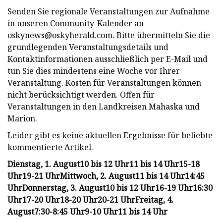
Senden Sie regionale Veranstaltungen zur Aufnahme
in unseren Community-Kalender an
oskynews@oskyherald.com
. Bitte übermitteln Sie die
grundlegenden Veranstaltungsdetails und
Kontaktinformationen ausschließlich per E-Mail und
tun Sie dies mindestens eine Woche vor Ihrer
Veranstaltung. Kosten für Veranstaltungen können
nicht berücksichtigt werden. Offen für
Veranstaltungen in den Landkreisen Mahaska und
Marion.
Leider gibt es keine aktuellen Ergebnisse für beliebte
kommentierte Artikel.
Dienstag, 1. August
10 bis 12 Uhr
11 bis 14 Uhr
15-18
Uhr
19-21 Uhr
Mittwoch, 2. August
11 bis 14 Uhr
14:45
Uhr
Donnerstag, 3. August
10 bis 12 Uhr
16-19 Uhr
16:30
Uhr
17-20 Uhr
18-20 Uhr
20-21 Uhr
Freitag, 4.
August
7:30-8:45 Uhr
9-10 Uhr
11 bis 14 Uhr