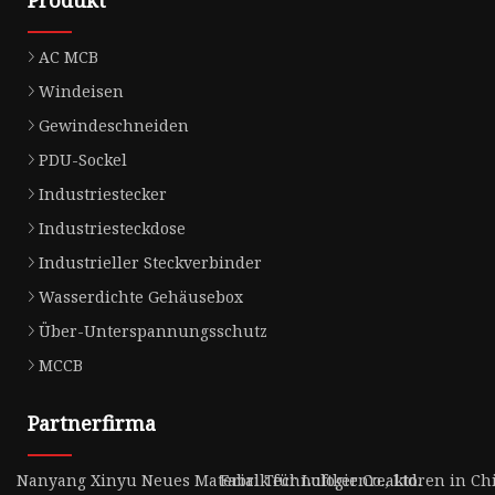
Produkt
AC MCB
Windeisen
Gewindeschneiden
PDU-Sockel
Industriestecker
Industriesteckdose
Industrieller Steckverbinder
Wasserdichte Gehäusebox
Über-Unterspannungsschutz
MCCB
Partnerfirma
Nanyang Xinyu Neues Material Technologie Co., Ltd.
Fabrik für Luftkernreaktoren in Ch