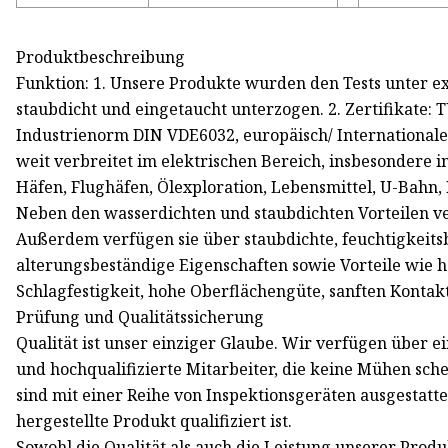
Produktbeschreibung
Funktion: 1. Unsere Produkte wurden den Tests unter e
staubdicht und eingetaucht unterzogen. 2. Zertifikate: 
Industrienorm DIN VDE6032, europäisch/ International
weit verbreitet im elektrischen Bereich, insbesondere in
Häfen, Flughäfen, Ölexploration, Lebensmittel, U-Bahn
Neben den wasserdichten und staubdichten Vorteilen ve
Außerdem verfügen sie über staubdichte, feuchtigkeits
alterungsbeständige Eigenschaften sowie Vorteile wie h
Schlagfestigkeit, hohe Oberflächengüte, sanften Konta
Prüfung und Qualitätssicherung
Qualität ist unser einziger Glaube. Wir verfügen über 
und hochqualifizierte Mitarbeiter, die keine Mühen sch
sind mit einer Reihe von Inspektionsgeräten ausgestattet
hergestellte Produkt qualifiziert ist.
Sowohl die Qualität als auch die Leistung unserer Prod