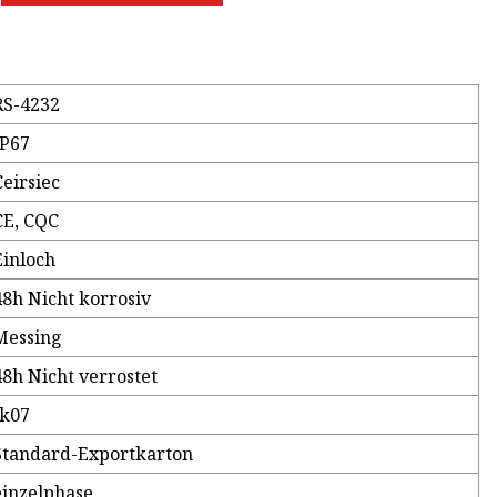
RS-4232
IP67
Ceirsiec
CE, CQC
Einloch
48h Nicht korrosiv
Messing
48h Nicht verrostet
Ik07
Standard-Exportkarton
einzelphase