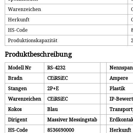
Warenzeichen
Herkunft
HS-Code
Produktionskapazität
Produktbeschreibung
Modell Nr
RS-4232
Nennspan
Bradn
CEiRSiEC
Ampere
Stangen
2P+E
Plastik
Warenzeichen
CEiRSiEC
IP-Bewer
Kokos
Blau
Transport
Dirigent
Massiver Messingstab
Erdkontak
HS-Code
8536690000
Herkunft