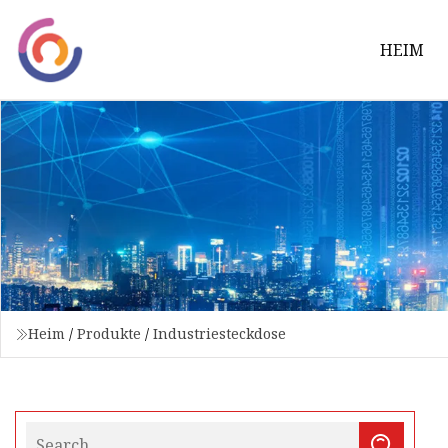
HEIM
Heim
/
Produkte
/
Industriesteckdose