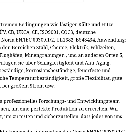
xtremen Bedingungen wie lästiger Kälte und Hitze,
TÜV, CB, UKCA, CE, ISO9001, CQC3, deutsche
e Norm EN/IEC 60309.1/2, UL1682, BS43434, Anwendung:
 den Bereichen Stahl, Chemie, Elektrik, Fehlzeiten,
, Flughäfen, Minengrabungen , und an anderen Orten.5,
rfügen sie über Schlagfestigkeit und Anti-Aging.
beständige, korrosionsbeständige, feuerfeste und
ohe Temperaturbeständigkeit, große Flexibilität, gute
kt bei großem Strom usw.
ein professionelles Forschungs- und Entwicklungsteam
euen, um eine perfekte Produktion zu erreichen. Wir
, um zu testen und sicherzustellen, dass jedes von uns
ukte können der internationalen Norm EN/IEC 60309.1/2,