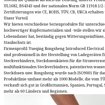
UL1682, BS4343 und der nationalen Norm GB 11918.1/2-
Zertifizierungen wie CE, ROHS, TÜV, CB, UKCA erhalten
Unser Vorteil
Wir bieten verschiedene Serienprodukte für untersch
hochwertiger Kupfermaterialien und -teile stellen wir 
Lebensdauer hat, beständig gegen Witterungseinflüsse, 
Staubschutz ist.
Firmenprofil: Yueqing Rongsheng Introduced Electrical
sind professionell in der Herstellung von Ladegeräten f
Steckverbindern, Steckdosenkästen für die Stromversorg
multifunktionalen Steckverbindern, patentierten wass
Steckdosen usw. Rongsheng wurde nach ISO9001 für das
Produktlinie umfasst mehr als 1000 Modelle, die vom T
verkauft sich gut in Großbritannien, Spanien, Portugal, S
mehr als 60 Ländern und Regionen.