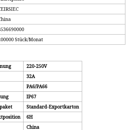
CEIRSIEC
China
8536690000
200000 Stück/Monat
nung
220-250V
32A
PA6/PA66
tung
IP67
paket
Standard-Exportkarton
tposition
6H
China