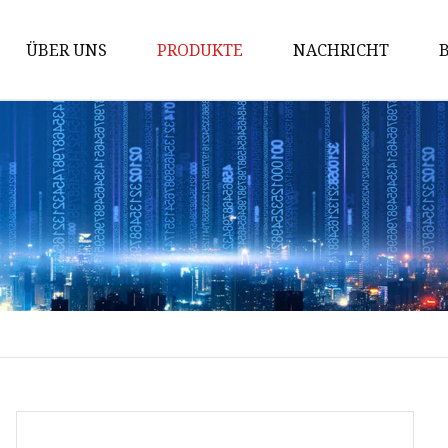
ÜBER UNS
PRODUKTE
NACHRICHT
AC MCB
Windeisen
Gewindeschneiden
PDU-Sockel
Industriestecker
Industriesteckdose
Industrieller Steckverbinder
Wasserdichte Gehäusebox
Über-Unterspannungsschutz