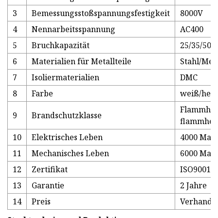
3
Bemessungsstoßspannungsfestigkeit
8000V
4
Nennarbeitsspannung
AC400
5
Bruchkapazität
25/35/50K
6
Materialien für Metallteile
Stahl/Mes
7
Isoliermaterialien
DMC
8
Farbe
weiß/hell
Flammhem
9
Brandschutzklasse
flammhe
10
Elektrisches Leben
4000 Mal
11
Mechanisches Leben
6000 Mal
12
Zertifikat
ISO9001
13
Garantie
2 Jahre
14
Preis
Verhandl