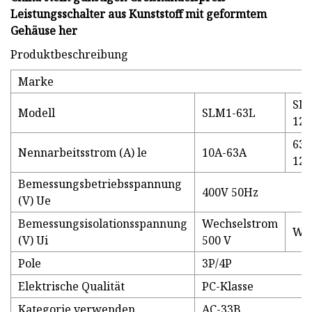
Leistungsschalter aus Kunststoff mit geformtem
Gehäuse her
Produktbeschreibung
Marke
SL
Modell
SLM1-63L
125
63A
Nennarbeitsstrom (A) le
10A-63A
12
Bemessungsbetriebsspannung
400V 50Hz
(V) Ue
Bemessungsisolationsspannung
Wechselstrom
Wec
(V) Ui
500 V
Pole
3P/4P
Elektrische Qualität
PC-Klasse
Kategorie verwenden
AC-33B