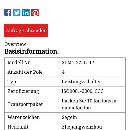
Anfrage absenden
Overview
Basisinformation.
Modell Nr.
SLM1-225L-4P
Anzahl der Pole
4
Typ
Leistungsschalter
Zertifizierung
ISO9001-2000, CCC
Packen Sie 10 Kartons in
Transportpaket
einen Karton
Warenzeichen
Segeln
Herkunft
Zhejiangwenzhou