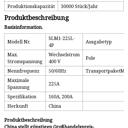
Produktionskapazität
30000 Stück/Jahr
Produktbeschreibung
Basisinformation.
SLM1-225L-
Modell Nr.
Ausgabetyp
4P
Max.
Wechselstrom
Pole
Stromspannung
400 V
Nennfrequenz
50/60Hz
TransportpaketMa
Maximale
225A
Spannung
Spezifikation
160A, 200A
Herkunft
China
Produktbeschreibung
China stellt günstigen Großhandelspreis-