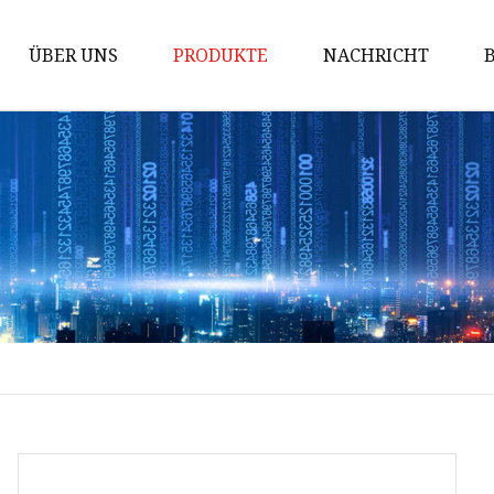
ÜBER UNS
PRODUKTE
NACHRICHT
AC MCB
Windeisen
Gewindeschneiden
PDU-Sockel
Industriestecker
Industriesteckdose
Industrieller Steckverbinder
Wasserdichte Gehäusebox
Über-Unterspannungsschutz