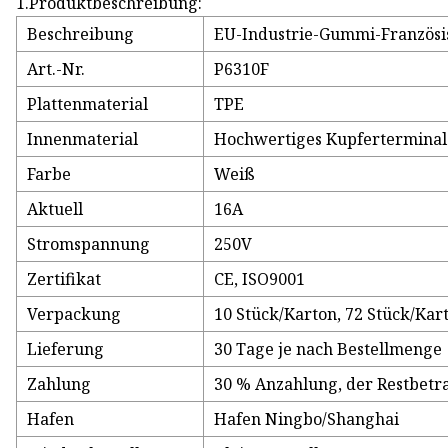
1.Produktbeschreibung:
Beschreibung
EU-Industrie-Gummi-Französis
Art.-Nr.
P6310F
Plattenmaterial
TPE
Innenmaterial
Hochwertiges Kupferterminal
Farbe
Weiß
Aktuell
16A
Stromspannung
250V
Zertifikat
CE, ISO9001
Verpackung
10 Stück/Karton, 72 Stück/Kar
Lieferung
30 Tage je nach Bestellmenge
Zahlung
30 % Anzahlung, der Restbetr
Hafen
Hafen Ningbo/Shanghai