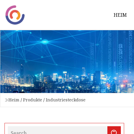
HEIM
Heim
/
Produkte
/
Industriesteckdose