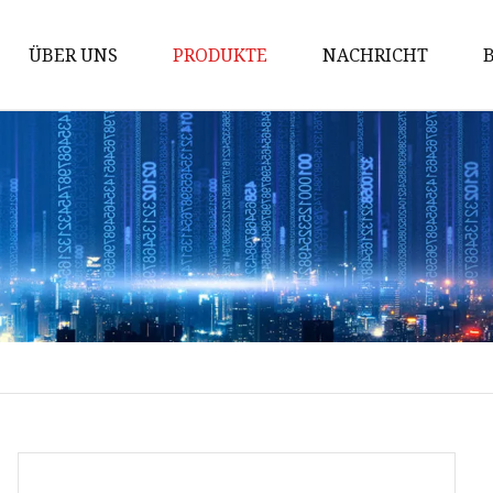
ÜBER UNS
PRODUKTE
NACHRICHT
AC MCB
Windeisen
Gewindeschneiden
PDU-Sockel
Industriestecker
Industriesteckdose
Industrieller Steckverbinder
Wasserdichte Gehäusebox
Über-Unterspannungsschutz