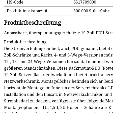
HS-Code
8517709000
Produktionskapazität
300.000 Stück/Jahr
Produktbeschreibung
Anpassbare, überspannungsgeschützte 19-Zoll-PDU-Strom
Produktbeschreibung
Die Stromverteilungseinheit, auch PDU genannt, bietet
Zoll-Schränke und Racks. 4- und 8-Wege-Versionen müss
12-, 16- und 24-Wege-Versionen horizontal montiert wer
größeren Standschränken. Diese Rackmount-PDU (Power 
19-Zoll-Server-Racks entwickelt und bietet praktischer
Netzwerkschrank. Montagelöcher befinden sich an beide
horizontale Montage im Inneren des Serverschranks. LI
Installation und den Einsatz in Netzwerkschränken und
Strombedarf zu decken, verfügen sie über folgende Merk
Montageoptionen – 1U, 1,5U, 2U Höhen – Gehäuse aus Ku