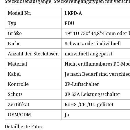
Steckdosenausgänge, Steckereingangstypen mit versch
Modell Nr.
LKPD-A
Typ
PDU
Größe
19" 1U 730*44,8*45mm oder 
Farbe
Schwarz oder individuell
Anzahl der Steckdosen
individuell angepasst
Material
Nicht entflammbares PC-Mod
Kabel
Je nach Bedarf sind verschie
Kontrolle
3P-Luftschalter
Schutz
3P 63A Leistungsschalter
Zertifikat
RoHS-/CE-/UL-gelistet
OEM/ODM
Ja
Detaillierte Fotos