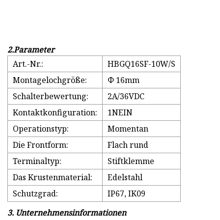
2.Parameter
Art.-Nr.:
HBGQ16SF-10W/S
Montagelochgröße:
Φ 16mm
Schalterbewertung:
2A/36VDC
Kontaktkonfiguration:
1NEIN
Operationstyp:
Momentan
Die Frontform:
Flach rund
Terminaltyp:
Stiftklemme
Das Krustenmaterial:
Edelstahl
Schutzgrad:
IP67, IK09
3. Unternehmensinformationen