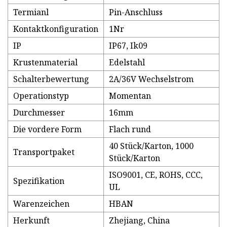
Termianl
Pin-Anschluss
Kontaktkonfiguration
1Nr
IP
IP67, Ik09
Krustenmaterial
Edelstahl
Schalterbewertung
2A/36V Wechselstrom
Operationstyp
Momentan
Durchmesser
16mm
Die vordere Form
Flach rund
40 Stück/Karton, 1000
Transportpaket
Stück/Karton
ISO9001, CE, ROHS, CCC,
Spezifikation
UL
Warenzeichen
HBAN
Herkunft
Zhejiang, China