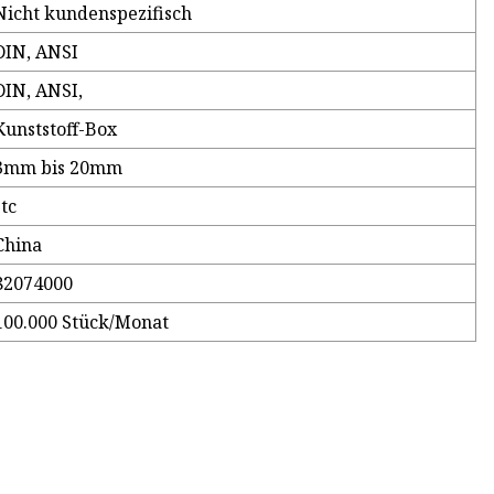
Nicht kundenspezifisch
DIN, ANSI
DIN, ANSI,
Kunststoff-Box
3mm bis 20mm
stc
China
82074000
100.000 Stück/Monat