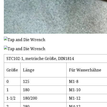
STC102-1, metrische Größe, DIN1814
Größe
Länge
Für Wasserhähne
0
125
M1-8
1
180
M1-10
1-1/2
180/200
M1-12
2
280
M4-12