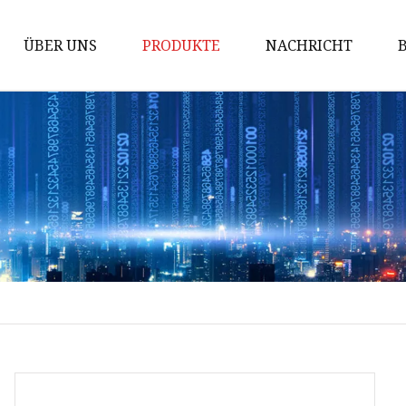
ÜBER UNS
PRODUKTE
NACHRICHT
AC MCB
Windeisen
Gewindeschneiden
PDU-Sockel
Industriestecker
Industriesteckdose
Industrieller Steckverbinder
Wasserdichte Gehäusebox
Über-Unterspannungsschutz