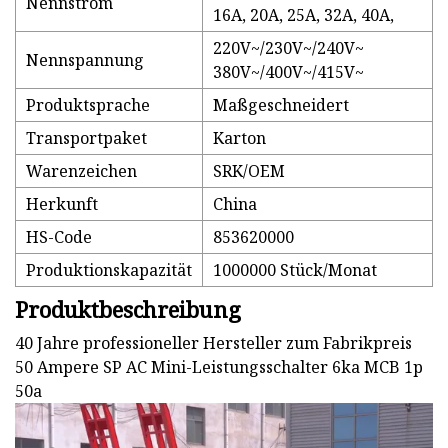
Nennstrom
16A, 20A, 25A, 32A, 40A,
220V~/230V~/240V~
Nennspannung
380V~/400V~/415V~
Produktsprache
Maßgeschneidert
Transportpaket
Karton
Warenzeichen
SRK/OEM
Herkunft
China
HS-Code
853620000
Produktionskapazität
1000000 Stück/Monat
Produktbeschreibung
40 Jahre professioneller Hersteller zum Fabrikpreis
50 Ampere SP AC Mini-Leistungsschalter 6ka MCB 1p
50a