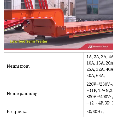
1A, 2A, 3A, 4A, 
10A, 16A, 20A,
Nennstrom:
25A, 32A, 40A,
50A, 63A;
220V~/230V~/2
~ (1P, 1P+N,2P)
Nennspannung:
380V~/400V~/4
~ (2 ~ 4P, 3P+N)
Frequenz:
50/60Hz;