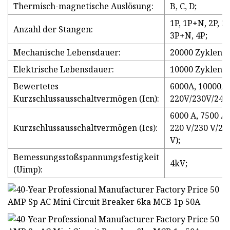
Thermisch-magnetische Auslösung:
B, C, D;
1P, 1P+N, 2P, 3P
Anzahl der Stangen:
3P+N, 4P;
Mechanische Lebensdauer:
20000 Zyklen;
Elektrische Lebensdauer:
10000 Zyklen;
Bewertetes
6000A, 10000A 
Kurzschlussausschaltvermögen (Icn):
220V/230V/240V
6000 A, 7500 A 
Kurzschlussausschaltvermögen (Ics):
220 V/230 V/24
V);
Bemessungsstoßspannungsfestigkeit
4kV;
(Uimp):