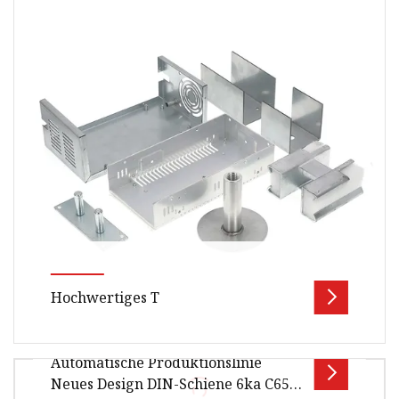
Handgewindebohrer Hergestellt aus
Schnellarbeitsstahl mit halsförmigem Design.
Gera
Hochwertiges T
Automatische Produktionslinie
Technische Daten T-Typ-Windeisen 1.
Neues Design DIN-Schiene 6ka C65