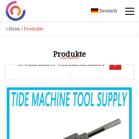
Deutsch
Heim
/
Produkte
Produkte
Gewindebohrer-Schraubenschlüssel
Nach DIN 1814 Zweibackenfutter Zum Spannen
von Vierkantschäften. Auch in Zollgröße
erhältlich