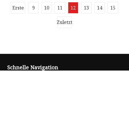
Übersicht Produktbeschreibung: Die unteren
Erste
9
10
11
12
13
14
15
Gewindebohrer sind aus hochwertigem
Schnellarbeitsstahl gefertigt, verschlei
Zuletzt
Schnelle Navigation
Heim
Über uns
Produkte
Nachricht
Blog
Kontaktiere uns
Seitenverzeichnis
Produkt